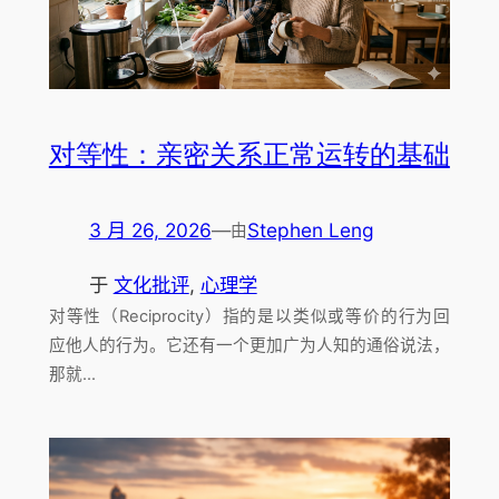
对等性：亲密关系正常运转的基础
3 月 26, 2026
—
Stephen Leng
由
于
文化批评
, 
心理学
对等性（Reciprocity）指的是以类似或等价的行为回
应他人的行为。它还有一个更加广为人知的通俗说法，
那就…