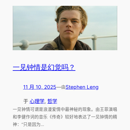
一见钟情是幻觉吗？
11 月 10, 2025
—
Stephen Leng
由
于
心理学
, 
哲学
一见钟情可谓是浪漫爱情中最神秘的现象。由王菲演唱
和李健作词的音乐《传奇》较好地表达了一见钟情的精
神：“只是因为…