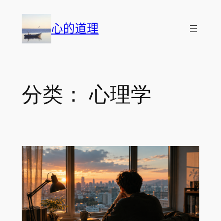
跳
至
心的道理
内
容
分类：
心理学