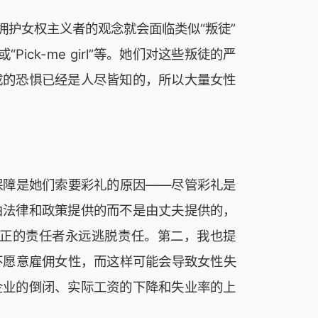
护女权主义者的观念就会面临类似“叛徒”
ck-me girl”等。她们对这些叛徒的严
成的恐惧已经是人尽皆知的，所以大量女性
保障是她们索要彩礼的原因——尽管彩礼是
由法律和政策提供的而不是由丈夫提供的，
正的责任者永远逃脱责任。第二，我也提
不愿意雇佣女性，而这样可能会导致女性失
企业的倒闭、实际工资的下降和失业率的上