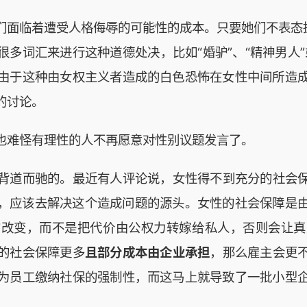
们面临着遭受人格侮辱的可能性的成本。只要她们不表态拥
汇来进行这种道德处决，比如“婚驴”、“精神男人”或“Pi
由于这种由女权主义者造成的白色恐怖在女性中间所造
的讨论。
也难怪有理性的人不再愿意对性别议题发言了。
背道而驰的。最近有人评论说，女性得不到充分的社会
，应该去解决这个造成问题的源头。女性的社会保障是
的改变，而不是把代价由公权力转嫁给私人，否则会让真
的社会保障更多
且部分成本由企业承担
，那么雇主会更
为员工缴纳社保的强制性，而这马上就导致了一批小型