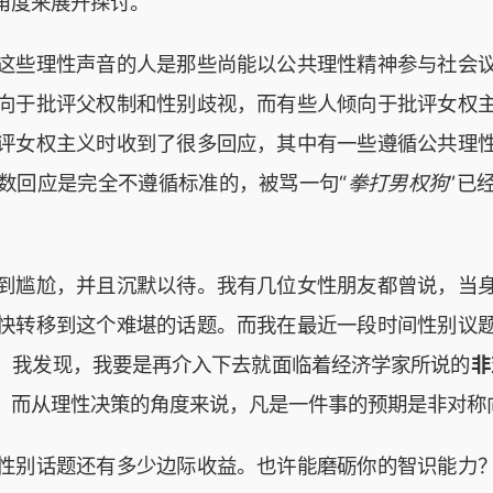
角度来展开探讨。
这些理性声音的人是那些尚能以公共理性精神参与社会
向于批评父权制和性别歧视，而有些人倾向于批评女权
评女权主义时收到了很多回应，其中有一些遵循公共理
数回应是完全不遵循标准的，被骂一句“
拳打男权狗
”已
到尴尬，并且沉默以待。我有几位女性朋友都曾说，当
快转移到这个难堪的话题。而我在最近一段时间性别议
。我发现，我要是再介入下去就面临着经济学家所说的
非
。而从理性决策的角度来说，凡是一件事的预期是非对称
性别话题还有多少边际收益。也许能磨砺你的智识能力