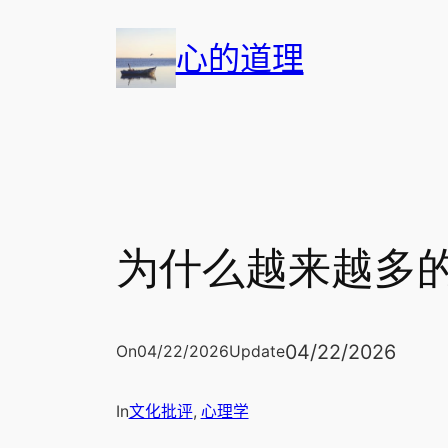
跳
心的道理
至
内
容
为什么越来越多
04/22/2026
On
04/22/2026
Update
In
文化批评
, 
心理学