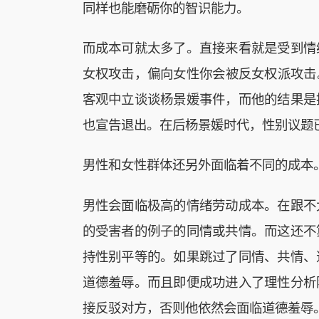
同样也能磨砺你的智识能力。
而成本可就太多了。直接来看就是受到情
女权攻击，偏向女性你会被反女权派攻击
客观中立谈谈杨景媛事件，而他的结果是
也宣告退出。在后杨景媛时代，性别议题
男性和女性群体还另外面临着不同的成本
男性会面临极高的情绪劳动成本。在跟不
的受害者的例子的同情或共情。而这还不
持性别平等的。如果跳过了同情、共情、
道德羞辱。而且即便成功进入了理性分析
接反驳对方，否则他依然会面临道德羞辱