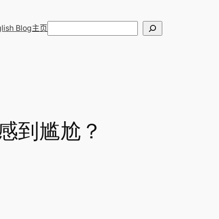
搜
lish Blog
主页
索
感到尴尬？