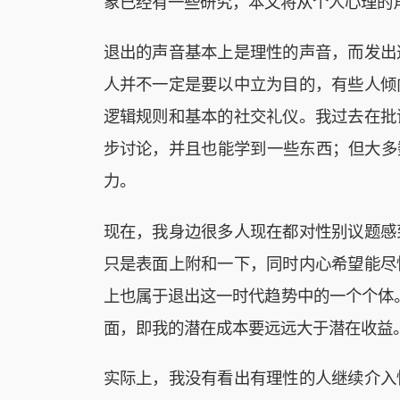
象已经有一些研究，本文将从个人心理的
退出的声音基本上是理性的声音，而发出
人并不一定是要以中立为目的，有些人倾
逻辑规则和基本的社交礼仪。我过去在批
步讨论，并且也能学到一些东西；但大多
力。
现在，我身边很多人现在都对性别议题感
只是表面上附和一下，同时内心希望能尽
上也属于退出这一时代趋势中的一个个体
面，即我的潜在成本要远远大于潜在收益
实际上，我没有看出有理性的人继续介入