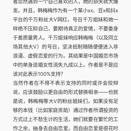
者忽然遇到一个自己喜欢的人，她的损失就大爆
发。并且，韩梅梅作为有一个某小xx、豆x和抖x
平台的千万粉丝大V网红，号召千万姐妹和她一
样绝不压抑自己，要期待真正的爱情，不要委身
于差质量男人。千万姐妹响应韩梅梅（以及同立
场其他大V）的号召，坚决抵制随随便便进入非
浪漫、虚假恋爱的行为。其结果是中国婚恋市场
中的单身适婚女性消失九成以上。作者是不是应
该对此表示100%支持？
当然作者在不得不表示支持的同时或许会狡辩
说，应该鼓励以更自由的形式替换相亲——也就
是说，韩梅梅等大V的粉丝姐妹们，如果没有足
够的本钱（比如家庭资助）通过作者所谓投资的
方式过上不愁生计的生活，她们就要在繁忙的工
作之余，抽身去自由恋爱。而自由恋爱是很花时