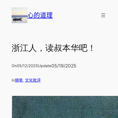
跳
至
心的道理
内
容
浙江人，读叔本华吧！
05/19/2025
On
05/12/2025
Update
In
随笔
, 
文化批评