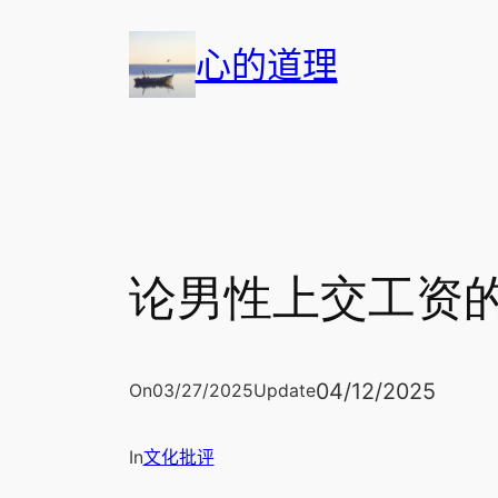
跳
心的道理
至
内
容
论男性上交工资
04/12/2025
On
03/27/2025
Update
In
文化批评