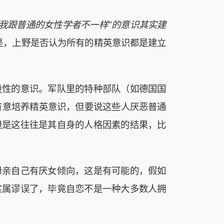
“我跟普通的女性学者不一样”的意识其实建
是，上野是否认为所有的精英意识都是建立
设性的意识。军队里的特种部队（如德国国
会有意培养精英意识，但要说这些人厌恶普通
但是这往往是其自身的人格因素的结果，比
母亲自己有厌女倾向，这是有可能的，假如
实属谬误了，毕竟自恋不是一种大多数人拥