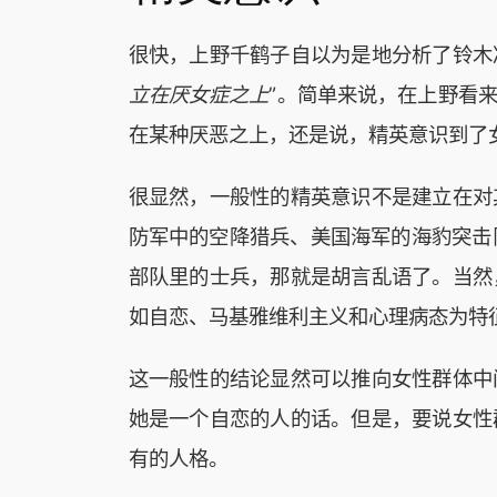
很快，上野千鹤子自以为是地分析了铃木
立在厌女症之上
”。简单来说，在上野看
在某种厌恶之上，还是说，精英意识到了
很显然，一般性的精英意识不是建立在对
防军中的空降猎兵、美国海军的海豹突击队
部队里的士兵，那就是胡言乱语了。当然
如自恋、马基雅维利主义和心理病态为特征
这一般性的结论显然可以推向女性群体中
她是一个自恋的人的话。但是，要说女性
有的人格。