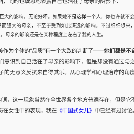
响，同时也诚恳地表露自己也活在了母亲的阴影下：
巨大的影响，无论好坏。如果她不是这样一个人，你也许就不
慧而强大的母亲，不至于受到如此深远的影响。不过细细想来，
来，母亲的影响还是在某种程度上左右了我的人生。
作为个体的“品质”有一个大致的判断了——
她们都是不
们意识到自己活在了母亲的影响下，但是却没有通过与
子的无意义反抗来自得其乐。从心理学和心理治疗的角
门的词，这一现象当然在全世界各个地方普遍存在，但是它
伤在女性中的表现，我在
《中国式女儿》
中已经有过讨论