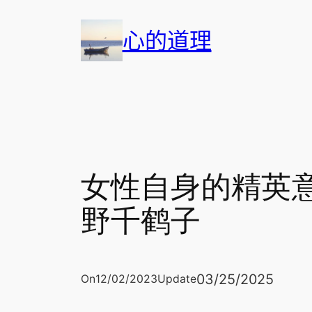
跳
心的道理
至
内
容
女性自身的精英
野千鹤子
03/25/2025
On
12/02/2023
Update