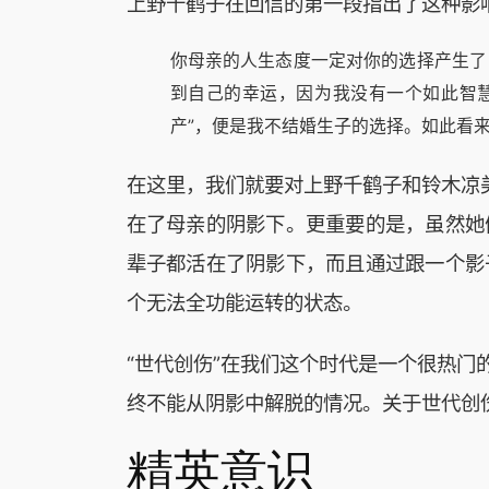
上野千鹤子在回信的第一段指出了这种影
你母亲的人生态度一定对你的选择产生了
到自己的幸运，因为我没有一个如此智
产”，便是我不结婚生子的选择。如此看
在这里，我们就要对上野千鹤子和铃木凉美
在了母亲的阴影下。更重要的是，虽然她
辈子都活在了阴影下，而且通过跟一个影
个无法全功能运转的状态。
“世代创伤”在我们这个时代是一个很热
终不能从阴影中解脱的情况。关于世代创
精英意识