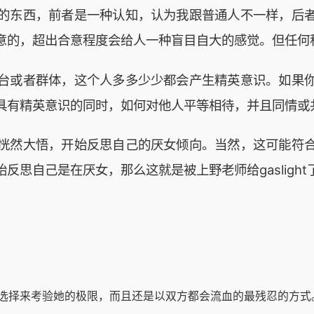
的东西，前者是一种认知，认为我跟普通人不一样，后
意的，超出合意程度会给人一种盲目自大的感觉。但任何
台或者群体，这个人多多少少都会产生精英意识。如果
具有精英意识的同时，如何对他人平等相待，并且同情或
恍然大悟，开始反思自己的厌女倾向。当然，这可能符
思自己是在厌女，那么这就是被上野老师给gaslight
。
选择来考验她的极限，而且还是以双方都会流血的最残忍的方式