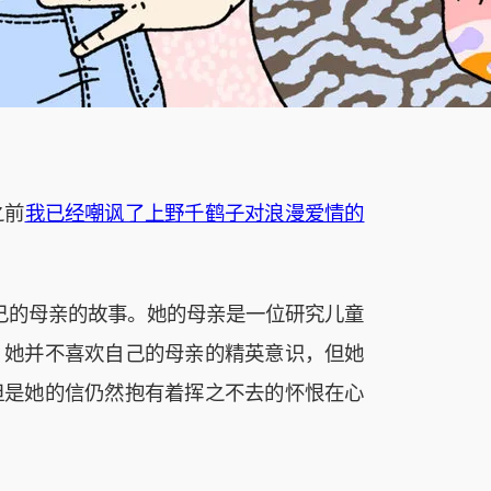
之前
我已经嘲讽了上野千鹤子对浪漫爱情的
己的母亲的故事。她的母亲是一位研究儿童
，她并不喜欢自己的母亲的精英意识，但她
但是她的信仍然抱有着挥之不去的怀恨在心