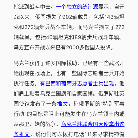
指派到战斗中去。
一个独立的统计源
显示，自开
战以来，俄国损失了902辆载具，包括143辆坦
克和272辆步兵战斗车辆，而乌克兰损失了272
辆载具，包括46辆坦克和89辆步兵战斗车辆。
乌方宣布开战以来已有2000多俄国人投降。
乌克兰获得了许多国际援助，已经有一些武器开
始出现在战场上，也有一些国际志愿者士兵开始
执行任务。
有巴西和葡萄牙志愿者士兵出现
，他
们肩上贴着乌克兰国旗和自家国旗。俄罗斯驻英
国使馆发布了一条
推文
，称俄罗斯的“特别军事
行动”的目标是阻止可能发生在乌克兰领土内或
从那里开始的战争。
乌克兰驻联合国大使拿出这
条推文
，说他们可以拨打电话111来寻求精神健