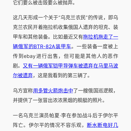
它们要么被击毁要么被抛弃。
这几天形成一个关于“乌克兰农民”的传说，即乌
克兰农民开着拖拉机收集俄国人遗弃的坦克、装
甲车和其他装备。比如最近又有
拖拉机拖走了一
辆俄军的BTR-82A装甲车
。一些装备一度被上
传到ebay进行出售，但可能是其他人的恶作
剧。
又有一辆俄军铠甲导弹车被遗弃在马里马波
尔被遗弃
，这是我看到的第三辆了。
乌方宣称
用多管火箭炮击中
了一艘俄国巡逻舰，
并提供了一张冒出浓浓黑烟的舰艇的照片。
一名乌克兰演员帕夏·李在参加战斗后于伊尔平
阵亡。伊尔平的情况不容乐观，
断水断电好几