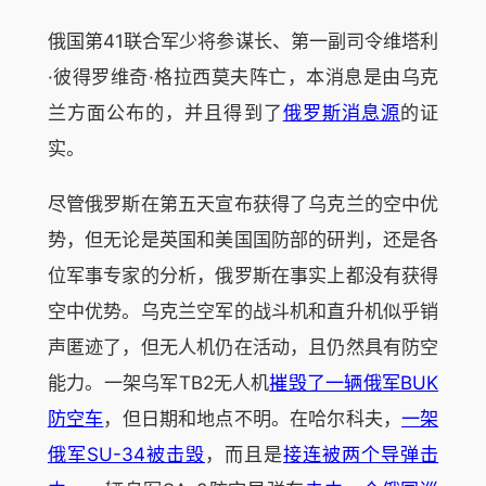
俄国第41联合军少将参谋长、第一副司令维塔利
·彼得罗维奇·格拉西莫夫阵亡，本消息是由乌克
兰方面公布的，并且得到了
俄罗斯消息源
的证
实。
尽管俄罗斯在第五天宣布获得了乌克兰的空中优
势，但无论是英国和美国国防部的研判，还是各
位军事专家的分析，俄罗斯在事实上都没有获得
空中优势。乌克兰空军的战斗机和直升机似乎销
声匿迹了，但无人机仍在活动，且仍然具有防空
能力。一架乌军TB2无人机
摧毁了一辆俄军BUK
防空车
，但日期和地点不明。在哈尔科夫，
一架
俄军SU-34被击毁
，而且是
接连被两个导弹击