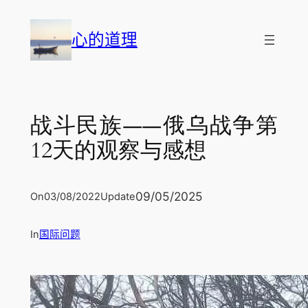
跳
至
心的道理
内
容
战斗民族——俄乌战争第
12天的观察与感想
09/05/2025
On
03/08/2022
Update
In
国际问题