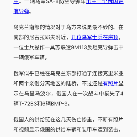
中
。一辆乌军SA-8防空导弹车
击中一个俄国巡
航导弹
。
乌克兰南部的情况对于乌方来说是最不妙的。在
南部的尼古拉耶夫附近，
几位乌军士兵在房顶
，
一位士兵操作一具苏联造9M113反坦克导弹击中
一辆俄军车辆。
俄军似乎已经在乌克兰东部打通了连接克里米亚
和两个亲俄分离地区的陆桥，不过还是
有照片
显
示在马里马波尔，俄国人在一次战斗中损失了4
辆T-72B3和6辆BMP-3。
俄国人的供给链在这几天伤亡惨重，不断有照片
和视频显示俄国的供给车辆和装甲车遭到袭击，