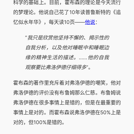
科学的基础上。目前，霍布森的理论是今天流行
的梦理论。他说自己花了10年读普鲁斯特的《追
忆似水年华》，每天读10页——
他说
：
”
我只是欣赏他坚持不懈的、揭示性的
自我分析，以及他对睡眠中和睡眠边
缘的精神生活的描述。……他的自我
观察要比弗洛伊德仔细得多
“。
霍布森的著作里充斥着对弗洛伊德的嘲笑，他对
弗洛伊德的评价没有布鲁姆那么仁慈。布鲁姆说
弗洛伊德在很多事情上是错的，但是在最重要的
事情上是对的。而霍布森说弗洛伊德在50%上是
对的，但100%是错的。