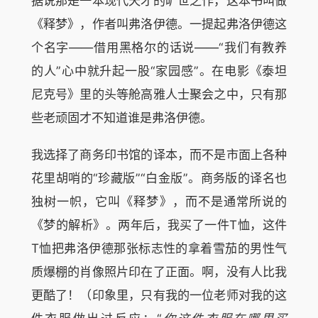
据说那是一本现代天才的旷世之作，这本书叫做
《释梦》，作者叫弗洛伊德。一提起弗洛伊德这
个名字——借用黑格尔的话说——“我们有教养
的人”心中就升起一股“家园感”。在电影《泰坦
尼克号》里的头等舱高雅人士聚会之中，只有那
些老顽固才不知道谁是弗洛伊德。
我选择了商务印书馆的译本，而不是市面上各种
花里胡哨的“珍藏版”“白金版”。商务版的译名也
独树一帜，它叫《释梦》，而不是通常所说的
《梦的解析》。两年后，我买了一件T恤，这件
T恤把弗洛伊德那张标志性的拿着雪茄的男性气
质爆棚的肖像照片印在了正面。啊，没有人比我
更酷了！（印象里，只有我的一位老师对我的这