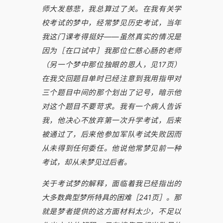
师大发慈悲，我总算过了关。在我有关学
校考试的梦中，经常梦见历史考试，当年
我这门课考得挺好——虽然真实的情况是
因为［在口试中］我那位仁慈心肠的老师
（另一个梦中那位独眼的恩人，见17页）
在我交回题目单时已经注意到我用指甲对
三个题目中间的那个划出了记号，暗示他
对这个题目不要苛求。我有一个病人告诉
我，他决心不放弃第一次升学考试，后来
被通过了，后来他参加军队考试失败因而
从未得到任何委任。他说他常梦见前一种
考试，却从未梦见过后者。
关于考试梦的解释，面临着我已经指出的
大多数典型梦所特具的困难［241页］。那
就是梦者提供的这方面材料太少，不足以