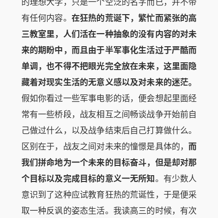
的理想大学，只是一个空泛的名字而已，并不带
有任何内容。
在狂热的荒诞下，繁忙而紧张的高
三教室里，人们活在一种抽象的没有内容的对未
来的期盼中，而且由于半军事化生活过于严酷而
单调，也不得不把眼光完全放在未来，这里面
隐
藏着对现实生活的无意义感以及对未来的迷茫
。
假如你看过一些军事电影的话，便会想起里面经
常有一些桥段，战友相互之间畅谈战争开始前自
己做过什么，以及战争结束后自己打算做什么。
区别在于，战友之间对未来的憧憬是具体的，
而
我们拼命地为一个未来的目标奋斗，但是却对那
个目标以及完成目标的意义一无所知
。有少数人
意识到了这种应试教育狂热的荒诞性，于是便采
取一种反讽的姿态生活。我读高三的时候，有次