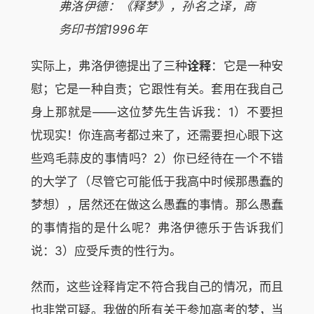
弗洛伊德：《释梦》，孙名之译，商
务印书馆1996年
实际上，弗洛伊德提出了三种
诠释
：它是一种安
慰；它是一种自责；它跟性有关。套用在我自己
身上那就是——这位梦先生告诉我：1）不要担
忧现实！你连高考都过来了，还需要担心眼下这
些鸡毛蒜皮的事情吗？2）你已经待在一个不错
的大学了（尽管它可能低于我高中时候那愚蠢的
梦想），居然还在做这么愚蠢的事情。那么愚蠢
的事情指的是什么呢？弗洛伊德乐于告诉我们
说：3）应受斥责的性行为。
然而，这些诠释肯定不符合我自己的情况，而且
也非常可疑。我做的所有关于参加高考的梦，当