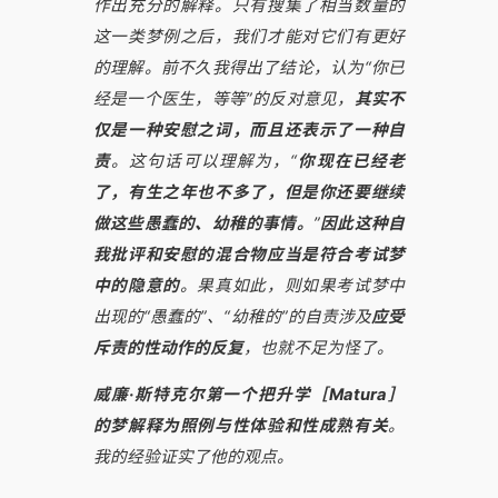
作出充分的解释。只有搜集了相当数量的
这一类梦例之后，我们才能对它们有更好
的理解。前不久我得出了结论，认为“你已
经是一个医生，等等”的反对意见，
其实不
仅是一种安慰之词，而且还表示了一种自
责
。这句话可以理解为，“
你现在已经老
了，有生之年也不多了，但是你还要继续
做这些愚蠢的、幼稚的事情。
”
因此这种自
我批评和安慰的混合物应当是符合考试梦
中的隐意的
。果真如此，则如果考试梦中
出现的“愚蠢的”、“幼稚的”的自责涉及
应受
斥责的性动作的反复
，也就不足为怪了。
威廉·斯特克尔第一个把升学［Matura］
的梦解释为照例与性体验和性成熟有关
。
我的经验证实了他的观点。