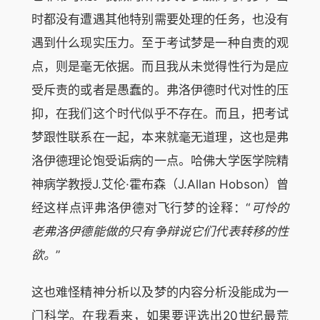
时都没有遭遇其他特别需要处理的任务，也没有
遇到什么现实压力。至于考试梦是一种自责的观
点，则是毫无依据。而且我从未觉得性行为是应
受斥责的或者是愚蠢的。弗洛伊德时代对性的压
抑，在我们这个时代似乎不存在。而且，把考试
梦跟性联系在一起，本来就毫无道理，这也是弗
洛伊德理论饱受诟病的一点。哈佛大学医学院精
神病学教授J.艾伦·霍布森（J.Allan Hobson）曾
经这样点评弗洛伊德对飞行梦的诠释：“
可怜的
老弗洛伊德能做的只有争辩说它们代表转移的性
欲。
”
这也难怪精神分析以及梦的内容分析没能成为一
门科学。在我看来，如果要评选出20世纪最荒