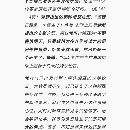
不合理或与事实本身相矛盾
。这是一个梦
内容被清醒状态所误解的好例。［见343
—4页］
对梦提出的那种愤怒抗议
：“但我
已经是一个医生了！等等”实际上乃是
梦所
提出的安慰之词
，所以我可以解释为
“不要
害怕明天，只要想想你在升学考试之前是
何等的焦虑，结果安然无事，你已经是一
个医生了，等等。”
因而梦中产生的
焦虑
实
际上起源于白天的残余经验。
我对自己以及对别人所作解释的这般论
证，为数虽然不多，却已证实了这种解释
的有效性。例如，我从来没有通过法医学
的期终考试，但我在梦中从未为这件事操
心过，同时我却常常梦见考试植物学、动
物学和化学。我曾为准备这些考试感到
很
大的焦虑
。但是，不知是老天保佑还是老