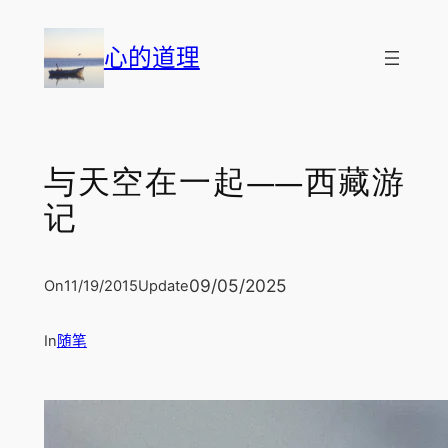
跳
至
心的道理
内
容
与天空在一起——西藏游
记
09/05/2025
On
11/19/2015
Update
In
随笔