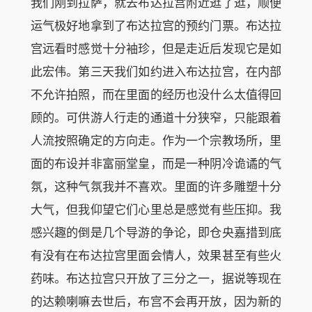
我们刚到拉萨，就去布达拉宫附近逛了逛，顺便
运气极好地拿到了布达拉宫的预约门票。布达拉
宫远看时感觉十分袖珍，但是走近后发现它是如
此宏伟。第三天我们如约进入布达拉宫，在内部
不允许拍照，而在里面的经历也没什么太值得回
顾的。可供游人行走的通道十分狭窄，只能跟着
人流按照确定的方向走。作为一个宗教场所，里
面的布设并非富丽堂皇，而是一种阴冷诡谲的气
氛，这种气氛我并不喜欢。里面的许多雕塑十分
大气，但我仰望它们心里总是感觉有些压抑。我
感兴趣的倒是几个导游的争论，即仓央嘉措到底
有没有在布达拉宫里面会情人，效果甚至有些火
药味。布达拉宫只开放了三分之一，据说等现在
的达赖喇嘛去世后，布宫不会再开放，因为新的