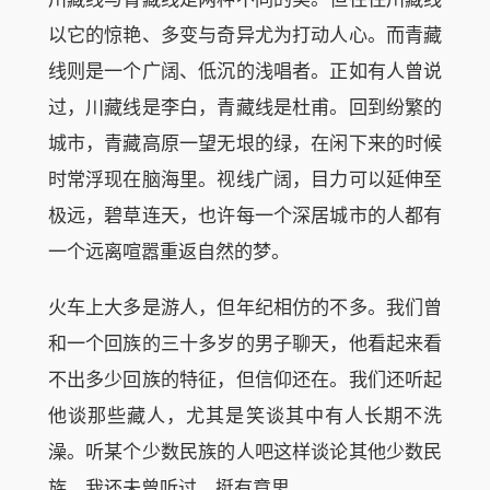
以它的惊艳、多变与奇异尤为打动人心。而青藏
线则是一个广阔、低沉的浅唱者。正如有人曾说
过，川藏线是李白，青藏线是杜甫。回到纷繁的
城市，青藏高原一望无垠的绿，在闲下来的时候
时常浮现在脑海里。视线广阔，目力可以延伸至
极远，碧草连天，也许每一个深居城市的人都有
一个远离喧嚣重返自然的梦。
火车上大多是游人，但年纪相仿的不多。我们曾
和一个回族的三十多岁的男子聊天，他看起来看
不出多少回族的特征，但信仰还在。我们还听起
他谈那些藏人，尤其是笑谈其中有人长期不洗
澡。听某个少数民族的人吧这样谈论其他少数民
族，我还未曾听过，挺有意思。