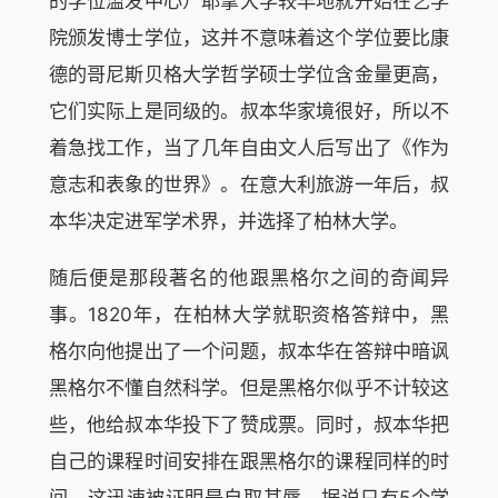
的学位滥发中心）耶拿大学较早地就开始在艺学
院颁发博士学位，这并不意味着这个学位要比康
德的哥尼斯贝格大学哲学硕士学位含金量更高，
它们实际上是同级的。叔本华家境很好，所以不
着急找工作，当了几年自由文人后写出了《作为
意志和表象的世界》。在意大利旅游一年后，叔
本华决定进军学术界，并选择了柏林大学。
随后便是那段著名的他跟黑格尔之间的奇闻异
事。1820年，在柏林大学就职资格答辩中，黑
格尔向他提出了一个问题，叔本华在答辩中暗讽
黑格尔不懂自然科学。但是黑格尔似乎不计较这
些，他给叔本华投下了赞成票。同时，叔本华把
自己的课程时间安排在跟黑格尔的课程同样的时
间，这迅速被证明是自取其辱，据说只有5个学