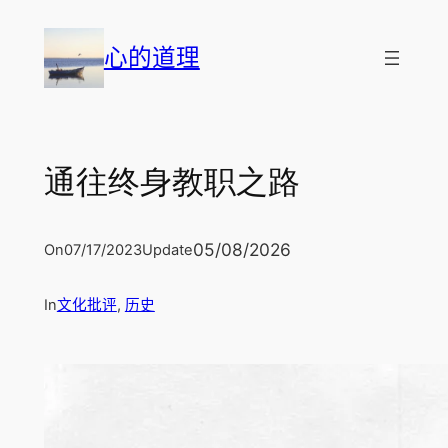
跳
至
心的道理
内
容
通往终身教职之路
05/08/2026
On
07/17/2023
Update
In
文化批评
, 
历史