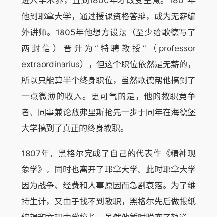
进入学术界，直到1800年才改变主意。1801年
他到耶拿大学，通过授课资格答辩，成为无薪编
外讲师。1805年他想方设法（至少给歌德写了
两封信）晋升为“特聘教授”（professor
extraordinarius），但这个职位依然是无薪的，
所以只能算半个终身职位，虽然歌德帮他搞到了
一点微薄的收入。更可气的是，他的教职竞争
者、同事兼论敌弗里斯抢先一步于同年在海德堡
大学搞到了真正的终身教职。
1807年，黑格尔完成了自己的代表作《精神现
象学》，同时也离开了耶拿大学。此时耶拿大学
因为战争、经费和人事原因而急剧衰落。为了维
持生计，又由于找不到教职，黑格尔先后做报纸