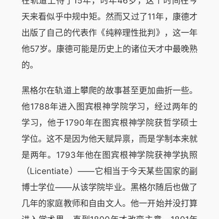
在轨道上待了15年，时年46岁，这个时间在今
天来看似乎中规中矩。然而又过了11年，康德才
出版了自己的代表作《纯粹理性批判》，这一年
他57岁。康德可能是历史上的诸位天才中最晚熟
的。
黑格尔在轨道上攀爬的故事甚至更加曲折一些。
他1788年进入图宾根神学院学习，经过两年的
学习，他于1790年在图宾根神学院获哲学硕士
学位。这不是因为他天赋异禀，而是学制本来就
是两年。1793年他在图宾根神学院获神学执照
（Licentiate）——它相当于今天某些国家的副
博士学位——从该学院毕业。黑格尔随后也做了
几年的家庭教师和自由文人。他一开始并没打算